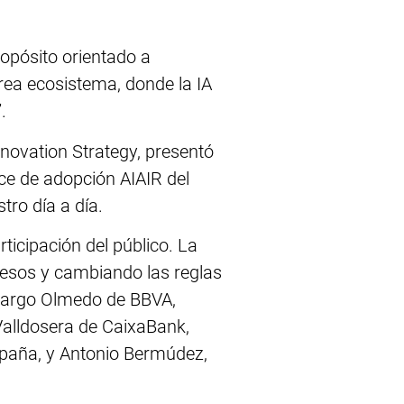
ropósito orientado a
rea ecosistema, donde la IA
.
novation Strategy, presentó
ice de adopción AIAIR del
ro día a día.
ticipación del público. La
esos y cambiando las reglas
s Largo Olmedo de BBVA,
Valldosera de CaixaBank,
spaña, y Antonio Bermúdez,