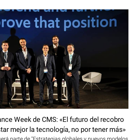
nance Week de CMS: «El futuro del recobro
tar mejor la tecnología, no por tener más»
erá parte de "Estrategias globales y nuevos modelos