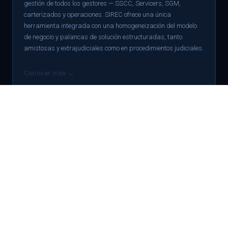
gestión de todos los gestores — SSCC, Servicers, SGM,
carterizados y operaciones. SIREC ofrece una única
herramienta integrada con una homogeneización del modelo
de negocio y palancas de solución estructuradas, tanto
amistosas y extrajudiciales como en procedimientos judiciales.
Conocer más →
BBVA
GRAN BANCA · MODERNIZACIÓN TECNOLÓGICA Y
MULTICANAL
La entidad necesitaba dar un salto tecnológico para
adaptarse a los cambios de mercado y apoyar su estrategia
de recuperación. Precisaban agilidad para implementar sus
procesos de gestión de la deuda, mejorar la eficiencia y ser
capaces de dar soporte a sus clientes a través de distintos
canales. SIREC aporta la plataforma que lo hace posible.