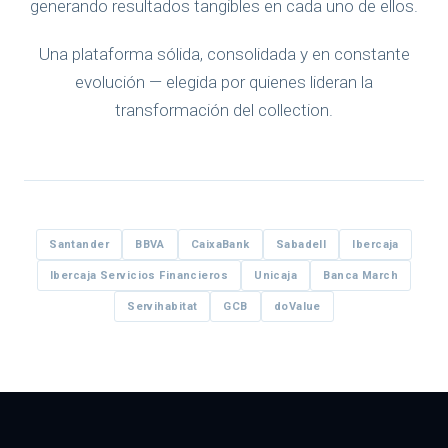
generando resultados tangibles en cada uno de ellos.
Una plataforma sólida, consolidada y en constante
evolución — elegida por quienes lideran la
transformación del collection.
Santander
BBVA
CaixaBank
Sabadell
Ibercaja
Ibercaja Servicios Financieros
Unicaja
Banca March
Servihabitat
GCB
doValue