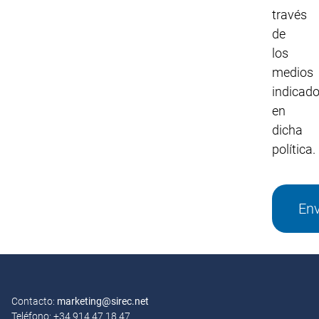
través
de
los
medios
indicad
en
dicha
política.
Env
Alternativ
Contacto:
marketing@sirec.net
Teléfono: +34 914 47 18 47