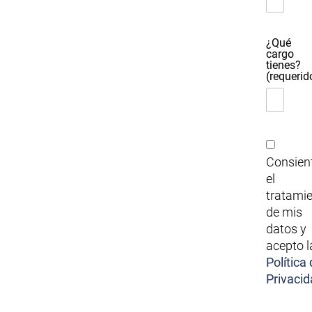
¿Qué
cargo
tienes?
(requerid
Consien
el
tratami
de mis
datos y
acepto l
Política
Privacid