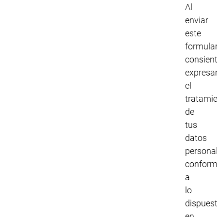
Al
enviar
este
formular
consien
expresa
el
tratami
de
tus
datos
persona
conform
a
lo
dispues
en