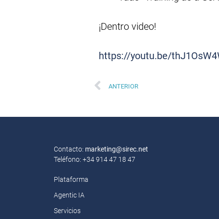
¡Dentro video!
https://youtu.be/thJ1OsW
ANTERIOR
Contacto:
marketing@sirec.net
Teléfono: +34 914 47 18 47
Plataforma
Agentic IA
Servicios